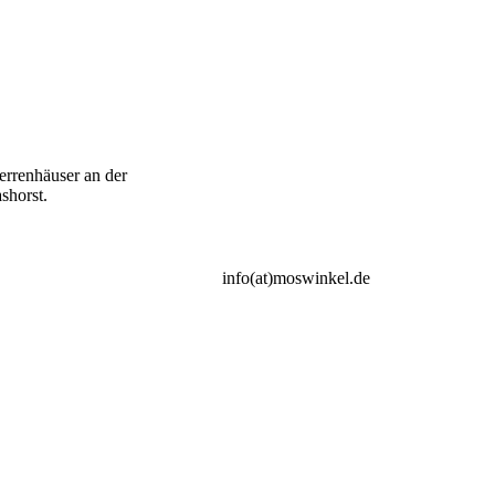
errenhäuser an der
shorst.
info(at)moswinkel.de