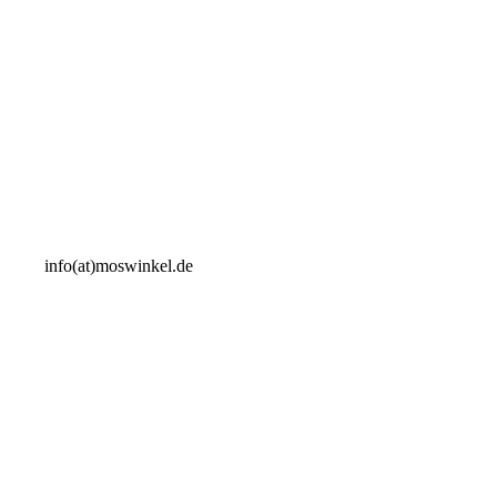
info(at)moswinkel.de